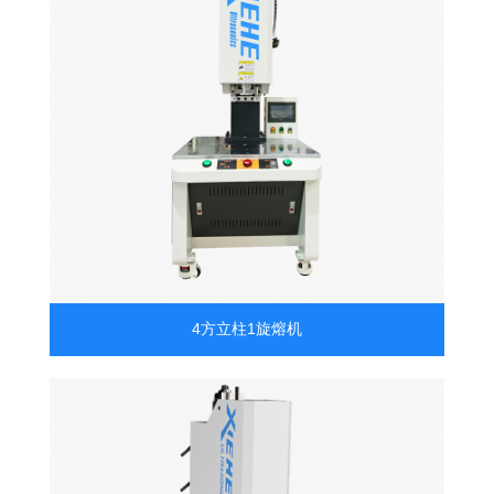
4方立柱1旋熔机