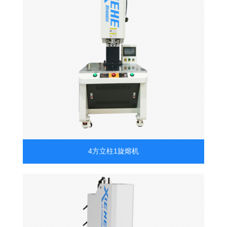
4方立柱1旋熔机