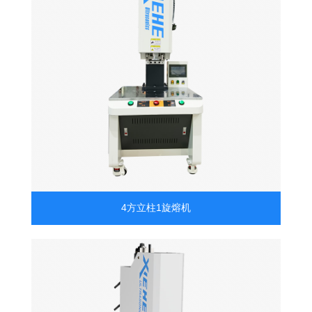
4方立柱1旋熔机