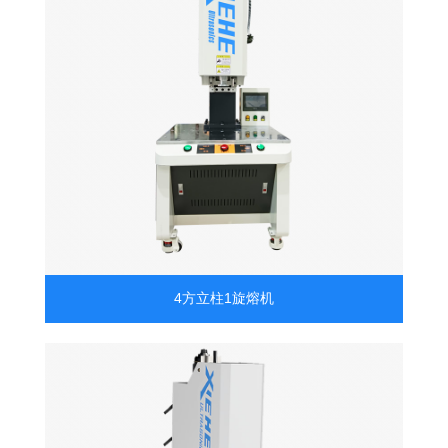
4方立柱1旋熔机